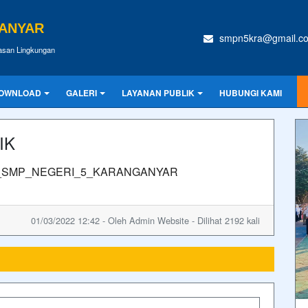
GANYAR
smpn5kra@gmail.c
wasan Lingkungan
OWNLOAD
GALERI
LAYANAN PUBLIK
HUBUNGI KAMI
IK
UBLIK_SMP_NEGERI_5_KARANGANYAR
01/03/2022 12:42 - Oleh Admin Website - Dilihat 2192 kali