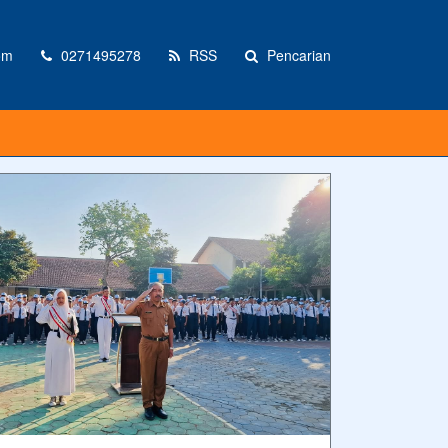
om
0271495278
RSS
Pencarian