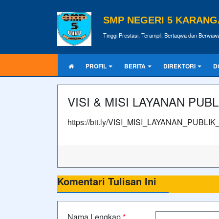
SMP NEGERI 5 KARAN
Tinggi Prestasi, Terampil, Bertaqwa dan Berwa
PROFIL
BERITA
DIREKTORI
D
VISI & MISI LAYANAN PUBL
https://bit.ly/VISI_MISI_LAYANAN_P
Komentari Tulisan Ini
Nama Lengkap
*