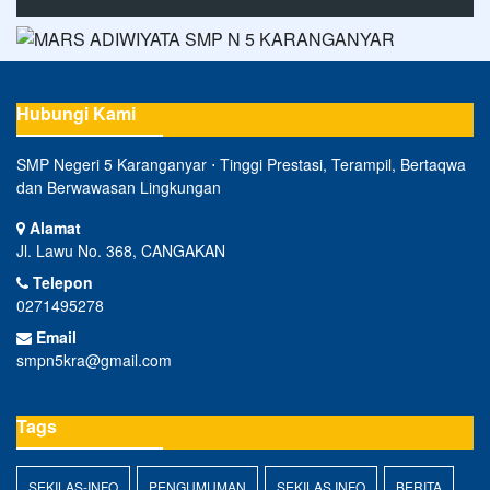
Hubungi Kami
SMP Negeri 5 Karanganyar ⋅ Tinggi Prestasi, Terampil, Bertaqwa
dan Berwawasan Lingkungan
Alamat
Jl. Lawu No. 368, CANGAKAN
Telepon
0271495278
Email
smpn5kra@gmail.com
Tags
SEKILAS-INFO
PENGUMUMAN
SEKILAS INFO
BERITA