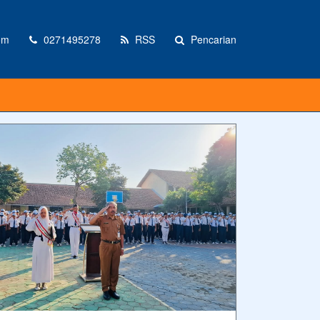
om
0271495278
RSS
Pencarian