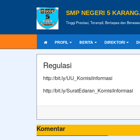
SMP NEGERI 5 KARAN
Tinggi Prestasi, Terampil, Bertaqwa dan Berwa
PROFIL
BERITA
DIREKTORI
D
Regulasi
http://bit.ly/UU_KomisiInformasi
http://bit.ly/SuratEdaran_KomisiInformasi
Komentar