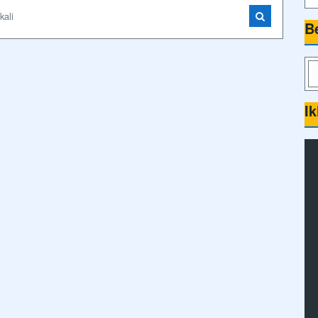
kali
B
Ik