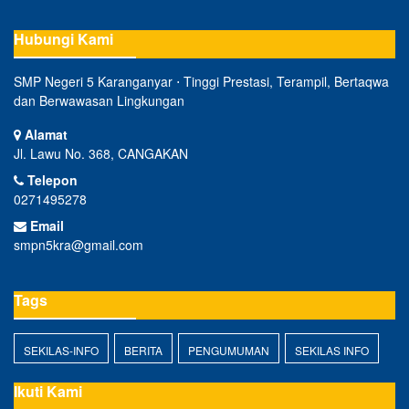
Hubungi Kami
SMP Negeri 5 Karanganyar ⋅ Tinggi Prestasi, Terampil, Bertaqwa
dan Berwawasan Lingkungan
Alamat
Jl. Lawu No. 368, CANGAKAN
Telepon
0271495278
Email
smpn5kra@gmail.com
Tags
SEKILAS-INFO
BERITA
PENGUMUMAN
SEKILAS INFO
Ikuti Kami