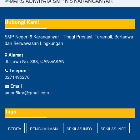
Hubungi Kami
SMP Negeri 5 Karanganyar ⋅ Tinggi Prestasi, Terampil, Bertaqwa
dan Berwawasan Lingkungan
Alamat
Jl. Lawu No. 368, CANGAKAN
Telepon
0271495278
Email
smpn5kra@gmail.com
Tags
BERITA
PENGUMUMAN
SEKILAS INFO
SEKILAS-INFO