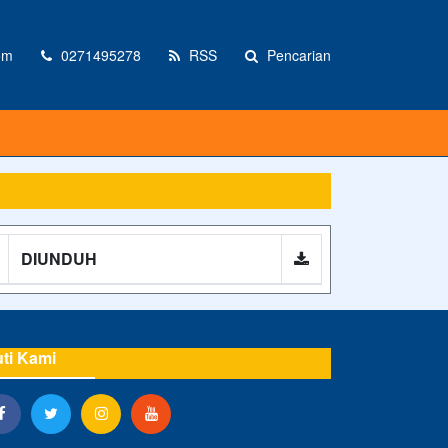
om
0271495278
RSS
Pencarian
DIUNDUH
uti Kami