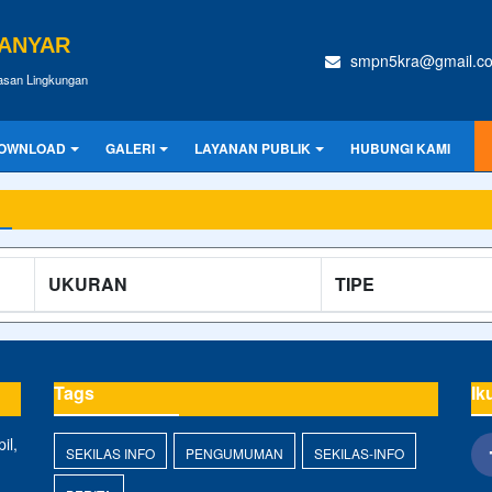
GANYAR
smpn5kra@gmail.c
wasan Lingkungan
OWNLOAD
GALERI
LAYANAN PUBLIK
HUBUNGI KAMI
UKURAN
TIPE
Tags
Ik
il,
SEKILAS INFO
PENGUMUMAN
SEKILAS-INFO